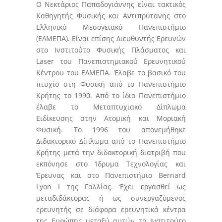
Ο Νεκτάριος Παπαδογιάννης είναι τακτικός
Καθηγητής Φυσικής και Αντιπρύτανης στο
Ελληνικό Μεσογειακό Πανεπιστήμιο
(ΕΛΜΕΠΑ). Είναι επίσης Διευθυντής Ερευνών
στο Ινστιτούτο Φυσικής Πλάσματος και
Laser του Πανεπιστημιακού Ερευνητικού
Κέντρου του ΕΛΜΕΠΑ. Έλαβε το βασικό του
πτυχίο στη Φυσική από το Πανεπιστήμιο
Κρήτης το 1990. Από το ίδιο Πανεπιστήμιο
έλαβε το Μεταπτυχιακό Δίπλωμα
Ειδίκευσης στην Ατομική και Μοριακή
Φυσική. Το 1996 του απονεμήθηκε
Διδακτορικό Δίπλωμα από το Πανεπιστήμιο
Κρήτης μετά την διδακτορική διατριβή που
εκπόνησε στο Ίδρυμα Τεχνολογίας και
Έρευνας και στο Πανεπιστήμιο Bernard
Lyon I της Γαλλίας. Έχει εργασθεί ως
μεταδιδάκτορας ή ως συνεργαζόμενος
ερευνητής σε διάφορα ερευνητικά κέντρα
της Ευρώπης μεταξύ αυτών το Ινστιτούτο