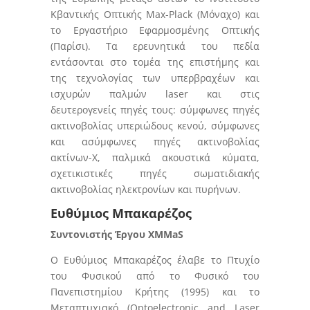
Κβαντικής Οπτικής Max-Plack (Μόναχο) και
το Εργαστήριο Εφαρμοσμένης Οπτικής
(Παρίσι). Τα ερευνητικά του πεδία
εντάσονται στο τομέα της επιστήμης και
της τεχνολογίας των υπερβραχέων και
ισχυρών παλμών laser και στις
δευτερογενείς πηγές τους: σύμφωνες πηγές
ακτινοβολίας υπεριώδους κενού, σύμφωνες
και ασύμφωνες πηγές ακτινοβολίας
ακτίνων-Χ, παλμικά ακουστικά κύματα,
σχετικιστικές πηγές σωματιδιακής
ακτινοβολίας ηλεκτρονίων και πυρήνων.
Ευθύμιος Μπακαρέζος
Συντονιστής Έργου XMMaS
Ο Ευθύμιος Μπακαρέζος έλαβε το Πτυχίο
του Φυσικού από το Φυσικό του
Πανεπιστημίου Κρήτης (1995) και το
Μεταπτυχιακό (Optoelectronic and Laser