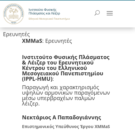
Ινστιτούτο Φυσικής
Πλάσματος και Λέιζερ
Ελληνικό Μεσογειακό Πανεπιστήμιο
Ερευνητές
XMMaS
: Ερευνητές
Ινστιτούτο Φυσικής Πλάσματος
& Λέιζερ του Ερευνητικού
Κέντρου του Ελληνικού
Μεσογειακού Πανεπιστημίου
(IPPL-HMU)
:
Παραγωγή και χαρακτηρισμός
υψηλών αρμονικών παραγόμενων
μέσω υπερβραχέων παλμών
λέιζερ.
​Νεκτάριος Α Παπαδογιάννης
Επιστημονικός Υπεύθυνος Έργου XMMaS