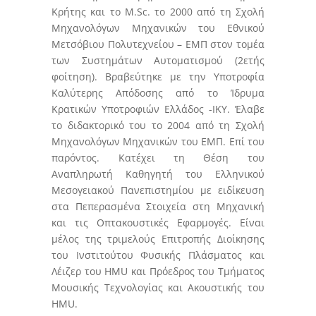
Κρήτης και το M.Sc. το 2000 από τη Σχολή
Μηχανολόγων Μηχανικών του Εθνικού
Μετσόβιου Πολυτεχνείου – ΕΜΠ στον τομέα
των Συστημάτων Αυτοματισμού (2ετής
φοίτηση). Βραβεύτηκε με την Υποτροφία
Καλύτερης Απόδοσης από το Ίδρυμα
Κρατικών Υποτροφιών Ελλάδος -ΙΚΥ. Έλαβε
το διδακτορικό του το 2004 από τη Σχολή
Μηχανολόγων Μηχανικών του ΕΜΠ. Επί του
παρόντος. Κατέχει τη Θέση του
Αναπληρωτή Καθηγητή του Ελληνικού
Μεσογειακού Πανεπιστημίου με ειδίκευση
στα Πεπερασμένα Στοιχεία στη Μηχανική
και τις Οπτακουστικές Εφαρμογές. Είναι
μέλος της τριμελούς Επιτροπής Διοίκησης
του Ινστιτούτου Φυσικής Πλάσματος και
Λέιζερ του HMU και Πρόεδρος του Τμήματος
Μουσικής Τεχνολογίας και Ακουστικής του
HMU.