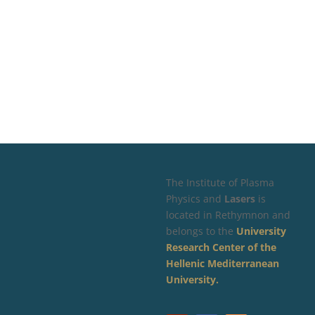
The Institute of Plasma
Physics and
Lasers
is
located in Rethymnon and
belongs to the
University
Research Center of the
Hellenic Mediterranean
University.