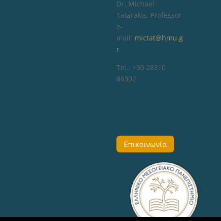
Dr. Michael
Tatarakis, Professor
e-
mail:
mictat@hmu.g
r
Tel.: +30 28310
86302
Επικοινωνία