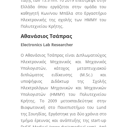
τάξης των 13.5 nm. Το 2019 επέστρεψε στην
Ελλάδα όπου εργάζεται στην ομάδα του
καθηγητή Κων/νου Μπάλα στο Εργαστήριο
Ηλεκτρονικής της σχολής των HMMY του
Πολυτεχνείου Κρήτης.
Αθανάσιος Τσάπρας
Electronics Lab Researcher
Ο Αθανάσιος Τσάπρας είναι Διπλωματούχος
Ηλεκτρονικός Μηχανικός και Μηχανικός
Υπολογιστών, κάτοχος μεταπτυχιακού
διπλώματος ειδίκευσης (M.Sc.) και
υποψήφιος Διδάκτωρ της Σχολής
Ηλεκτρολόγων Μηχανικών και Μηχανικών
Υπολογιστών (ΗΜΜΥ) του Πολυτεχνείου
Κρήτης. Το 2009 μετεκπαιδεύτηκε στην
Βιοφωτονική στο Πανεπιστήμιο του Lund
της Σουηδίας. Εργάστηκε για δύο χρόνια στο
τμήμα έρευνας και ανάπτυξης της start-up
DySIS-Medical (www.dysismedical.com). Από