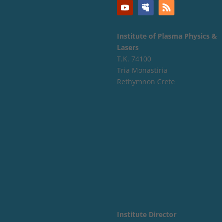
Institute of Plasma Physics &
Lasers
Τ.Κ. 74100
Tria Monastiria
Rethymnon Crete
Institute Director